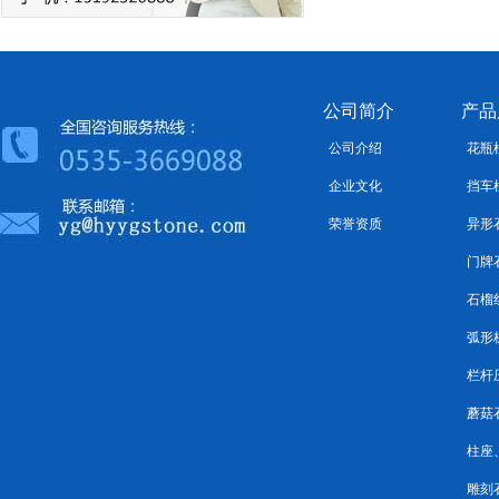
公司简介
产品
公司介绍
花瓶
企业文化
挡车
荣誉资质
异形
门牌
石榴
弧形
栏杆
蘑菇
柱座
雕刻