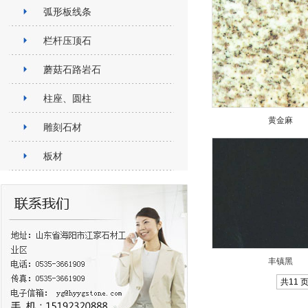
弧形板线条
栏杆压顶石
蘑菇石路岩石
柱座、圆柱
黄金麻
雕刻石材
板材
丰镇黑
共11 页