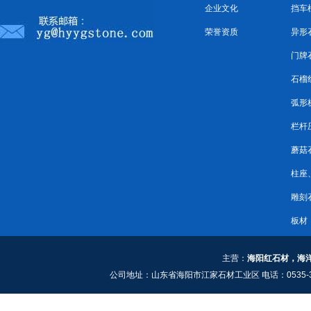
企业文化
挡车
荣誉资质
异形
门牌
石榴
弧形
栏杆
蘑菇
柱座
雕刻
板材
主营：
海阳红石材，海
公司地址：山东省海阳市江家石材工业区 电话：0535-3661909