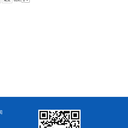
尾页
转到
闻