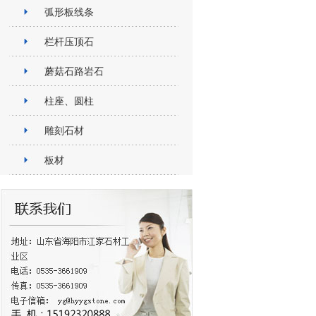
弧形板线条
栏杆压顶石
蘑菇石路岩石
柱座、圆柱
雕刻石材
板材