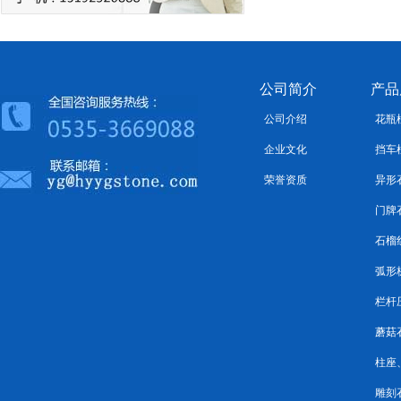
公司简介
产品
公司介绍
花瓶
企业文化
挡车
荣誉资质
异形
门牌
石榴
弧形
栏杆
蘑菇
柱座
雕刻