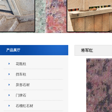
产品展厅
将军红
花瓶柱
挡车柱
异形石材
门牌石
石榴红石材