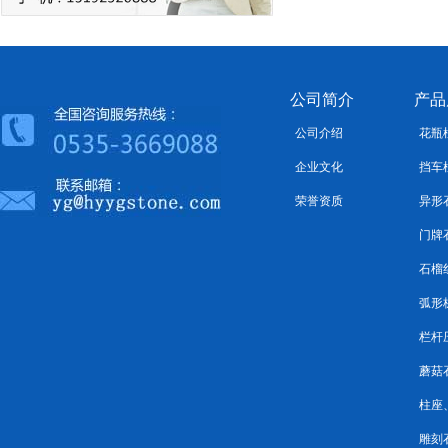
公司简介
产品
公司介绍
花瓶
企业文化
挡车
荣誉资质
异形
门牌
石榴
弧形
栏杆
蘑菇
柱座
雕刻