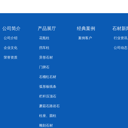
公司简介
产品展厅
经典案例
石材新
公司介绍
花瓶柱
案例客户
行业资讯
企业文化
挡车柱
公司动态
荣誉资质
异形石材
门牌石
石榴红石材
弧形板线条
栏杆压顶石
蘑菇石路岩石
柱座、圆柱
雕刻石材