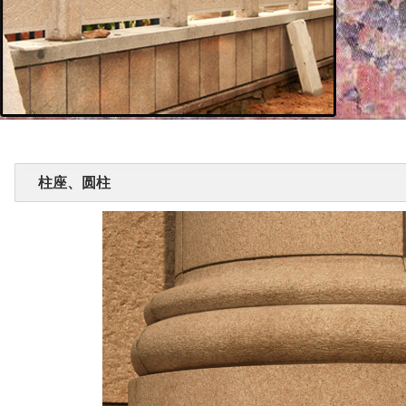
柱座、圆柱