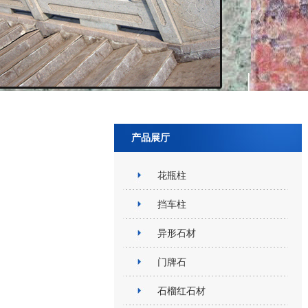
产品展厅
花瓶柱
挡车柱
异形石材
门牌石
石榴红石材