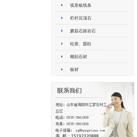
弧形板线条
栏杆压顶石
蘑菇石路岩石
柱座、圆柱
雕刻石材
板材