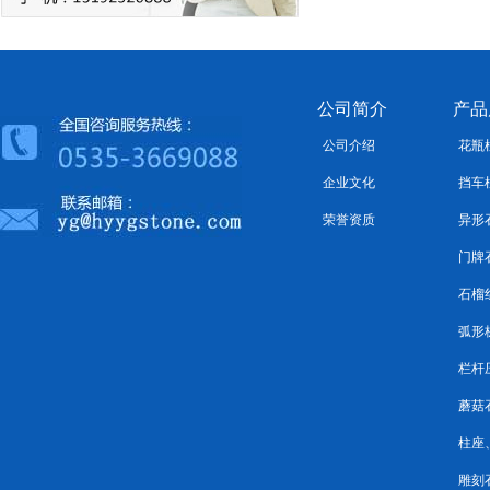
公司简介
产品
公司介绍
花瓶
企业文化
挡车
荣誉资质
异形
门牌
石榴
弧形
栏杆
蘑菇
柱座
雕刻