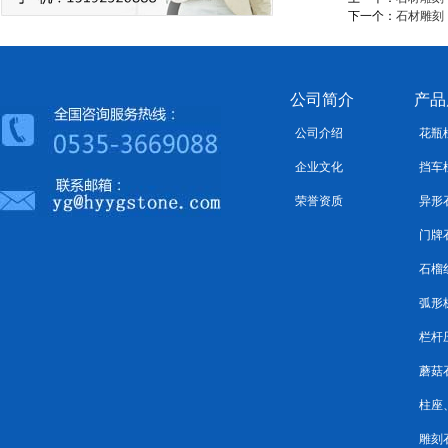
下一个：
石材雕刻
公司简介
产品
公司介绍
花瓶
企业文化
挡车
荣誉资质
异形
门牌
石榴
弧形
栏杆
蘑菇
柱座
雕刻