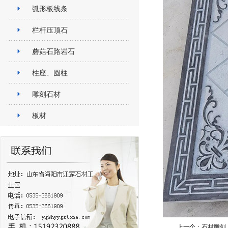
弧形板线条
栏杆压顶石
蘑菇石路岩石
柱座、圆柱
雕刻石材
板材
上一个：
石材雕刻