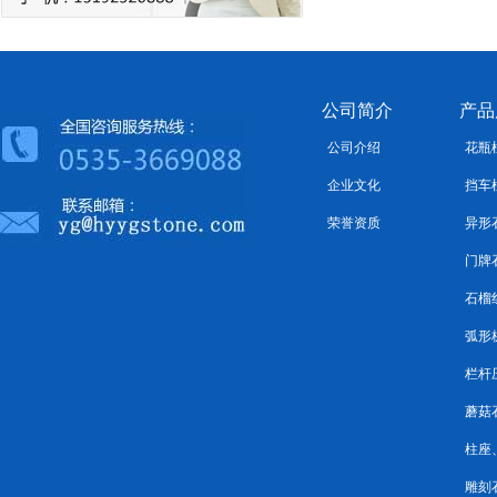
公司简介
产品
公司介绍
花瓶
企业文化
挡车
荣誉资质
异形
门牌
石榴
弧形
栏杆
蘑菇
柱座
雕刻