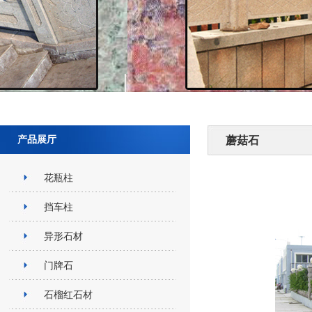
产品展厅
蘑菇石
花瓶柱
挡车柱
异形石材
门牌石
石榴红石材