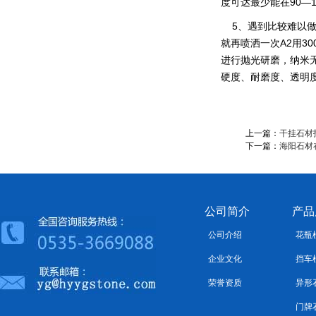
度可达最少能在90—1
5、遇到比较难以做
就再喷洒一次A2用3
进行抛光研磨，纳米
硬度、耐磨度、透明
上一篇：
干挂石材
下一篇：
海阳石材
公司简介
产品
公司介绍
花瓶
企业文化
挡车
荣誉资质
异形
门牌