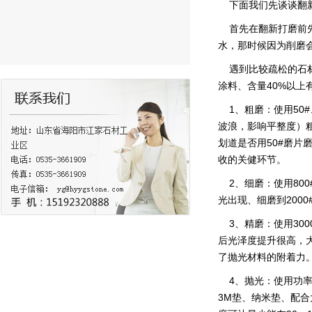
下面我们先谈谈翻新
首先在翻新打磨前先
水，那时候因为削磨会
遇到比较疏松的石材
涂料、含量40%以
1、粗磨：使用50#
波浪，影响平整度）
划道是否用50#磨片
收的关健环节。
2、细磨：使用800#
光出现、细磨到2000
3、精磨：使用300
后光泽度提升很高，大
了抛光材料的附着力
4、抛光：使用功率2H
3M垫、纳米垫、配合