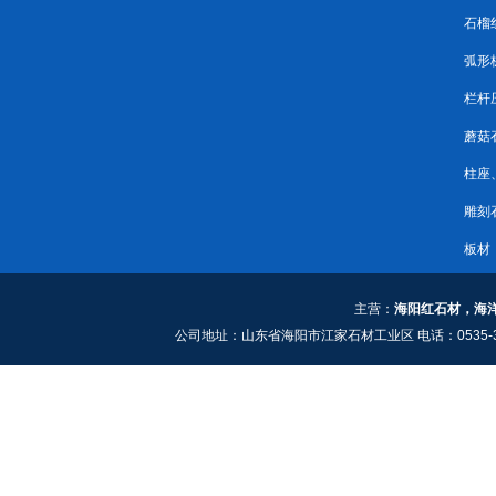
石榴
弧形
栏杆
蘑菇
柱座
雕刻
板材
主营：
海阳红石材，海
公司地址：山东省海阳市江家石材工业区 电话：0535-3661909