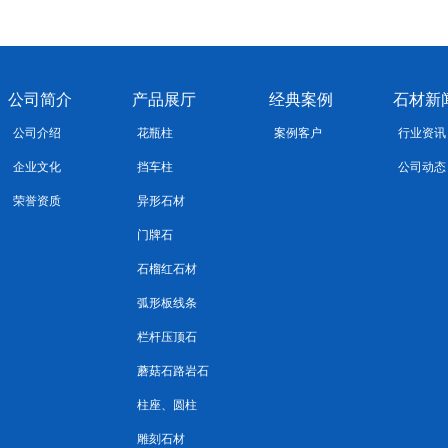
公司简介
产品展厅
经典案例
石材新
公司介绍
花瓶柱
案例客户
行业资讯
企业文化
挡车柱
公司动态
荣誉资质
异形石材
门牌石
石榴红石材
弧形板线条
栏杆压顶石
蘑菇石路岩石
柱座、圆柱
雕刻石材