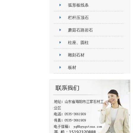
弧形板线条
栏杆压顶石
蘑菇石路岩石
柱座、圆柱
雕刻石材
板材