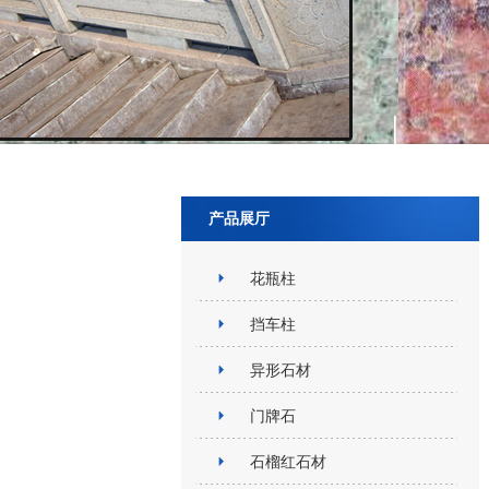
产品展厅
花瓶柱
挡车柱
异形石材
门牌石
石榴红石材